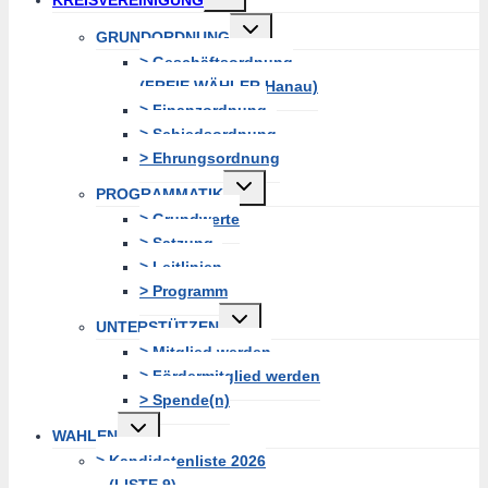
erweitern
Untermenü
GRUNDORDNUNG
erweitern
> Geschäftsordnung
(FREIE WÄHLER Hanau)
> Finanzordnung
> Schiedsordnung
> Ehrungsordnung
Untermenü
PROGRAMMATIK
erweitern
> Grundwerte
> Satzung
> Leitlinien
> Programm
Untermenü
UNTERSTÜTZEN
erweitern
> Mitglied werden
> Fördermitglied werden
> Spende(n)
Untermenü
WAHLEN
erweitern
> Kandidatenliste 2026
(LISTE 9)