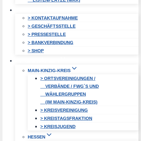
LISTENPLÄTZE (MKK)
KONTAKT
> KONTAKTAUFNAHME
> GESCHÄFTSSTELLE
> PRESSESTELLE
> BANKVERBINDUNG
> SHOP
FREIE WÄHLER
MAIN-KINZIG-KREIS
> ORTSVEREINIGUNGEN /
VERBÄNDE / FWG´S UND
WÄHLERGRUPPEN
(IM MAIN-KINZIG-KREIS)
> KREISVEREINIGUNG
> KREISTAGSFRAKTION
> KREISJUGEND
HESSEN