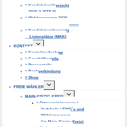
> Kandidatenübersicht
2026 (LISTE 9)
> Wahlprogramm 2026
—————————————–
> Kandidatenübersicht
Listenplätze (MKK)
Untermenü
KONTAKT
erweitern
> Kontaktaufnahme
> Geschäftsstelle
> Pressestelle
> Bankverbindung
> Shop
Untermenü
FREIE WÄHLER
erweitern
Untermenü
MAIN-KINZIG-KREIS
erweitern
> Ortsvereinigungen /
Verbände / FWG´s und
Wählergruppen
(im Main-Kinzig-Kreis)