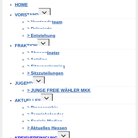
HOME
Untermenü
VORSTAND
erweitern
> Vorstandsteam
> Delegierte
> Entstehung
Untermenü
FRAKTION
erweitern
> Abgeordneter
> Anträge
> Sitzungstermine
> Sitzzuteilungen
Untermenü
JUGEND
erweitern
> JUNGE FREIE WÄHLER MKK
Untermenü
AKTUELLES
erweitern
> Pressearchiv
> Terminkalender
> Soziale Medien
> Aktuelles Hessen
Untermenü
KREISVEREINIGUNG