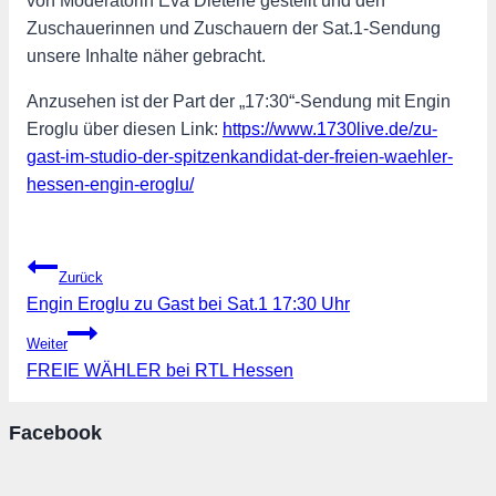
von Moderatorin Eva Dieterle gestellt und den
Zuschauerinnen und Zuschauern der Sat.1-Sendung
unsere Inhalte näher gebracht.
Anzusehen ist der Part der „17:30“-Sendung mit Engin
Eroglu über diesen Link:
https://www.1730live.de/zu-
gast-im-studio-der-spitzenkandidat-der-freien-waehler-
hessen-engin-eroglu/
Beitragsnavigation
Zurück
Engin Eroglu zu Gast bei Sat.1 17:30 Uhr
Weiter
FREIE WÄHLER bei RTL Hessen
Facebook