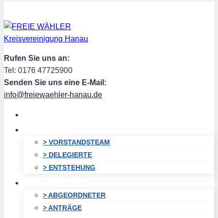
Zum
Inhalt
springen
Rufen Sie uns an:
Tel: 0176 47725900
Senden Sie uns eine E-Mail:
info@freiewaehler-hanau.de
HOME
VORSTAND
> VORSTANDSTEAM
> DELEGIERTE
> ENTSTEHUNG
FRAKTION
> ABGEORDNETER
> ANTRÄGE