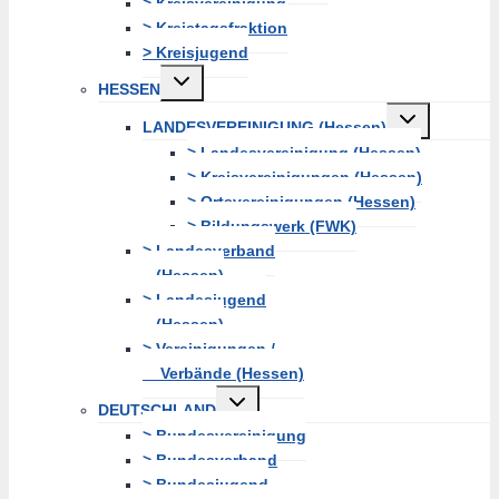
> Kreisvereinigung
> Kreistagsfraktion
> Kreisjugend
Untermenü
HESSEN
erweitern
Untermenü
LANDESVEREINIGUNG (Hessen)
erweitern
> Landesvereinigung (Hessen)
> Kreisvereinigungen (Hessen)
> Ortsvereinigungen (Hessen)
> Bildungswerk (FWK)
> Landesverband
(Hessen)
> Landesjugend
(Hessen)
> Vereinigungen /
Verbände (Hessen)
Untermenü
DEUTSCHLAND
erweitern
> Bundesvereinigung
> Bundesverband
> Bundesjugend