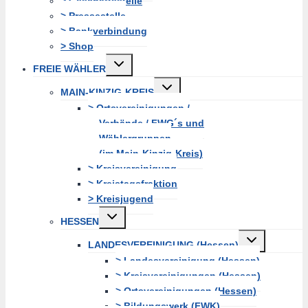
> Geschäftsstelle
> Pressestelle
> Bankverbindung
> Shop
Untermenü
FREIE WÄHLER
erweitern
Untermenü
MAIN-KINZIG-KREIS
erweitern
> Ortsvereinigungen /
Verbände / FWG´s und
Wählergruppen
(im Main-Kinzig-Kreis)
> Kreisvereinigung
> Kreistagsfraktion
> Kreisjugend
Untermenü
HESSEN
erweitern
Untermenü
LANDESVEREINIGUNG (Hessen)
erweitern
> Landesvereinigung (Hessen)
> Kreisvereinigungen (Hessen)
> Ortsvereinigungen (Hessen)
> Bildungswerk (FWK)