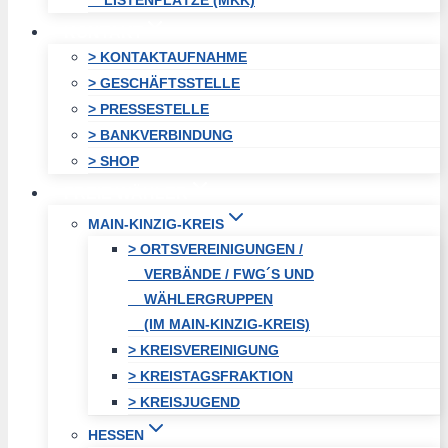
LISTENPLÄTZE (MKK)
KONTAKT
> KONTAKTAUFNAHME
> GESCHÄFTSSTELLE
> PRESSESTELLE
> BANKVERBINDUNG
> SHOP
FREIE WÄHLER
MAIN-KINZIG-KREIS
> ORTSVEREINIGUNGEN /
VERBÄNDE / FWG´S UND
WÄHLERGRUPPEN
(IM MAIN-KINZIG-KREIS)
> KREISVEREINIGUNG
> KREISTAGSFRAKTION
> KREISJUGEND
HESSEN