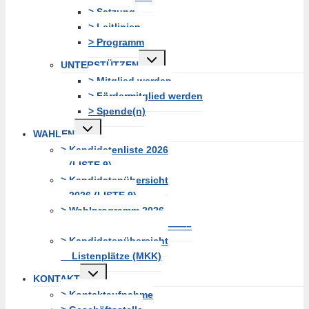
> Satzung
> Leitlinien
> Programm
Untermenü
UNTERSTÜTZEN
erweitern
> Mitglied werden
> Fördermitglied werden
> Spende(n)
Untermenü
WAHLEN
erweitern
> Kandidatenliste 2026
(LISTE 9)
> Kandidatenübersicht
2026 (LISTE 9)
> Wahlprogramm 2026
—————————————–
> Kandidatenübersicht
Listenplätze (MKK)
Untermenü
KONTAKT
erweitern
> Kontaktaufnahme