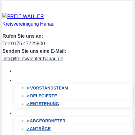
Zum
Inhalt
springen
Rufen Sie uns an:
Tel: 0176 47725900
Senden Sie uns eine E-Mail:
info@freiewaehler-hanau.de
HOME
VORSTAND
> VORSTANDSTEAM
> DELEGIERTE
> ENTSTEHUNG
FRAKTION
> ABGEORDNETER
> ANTRÄGE