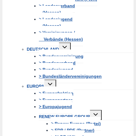
> Landesverband
(Hessen)
> Landesjugend
(Hessen)
> Vereinigungen /
Verbände (Hessen)
Untermenü
DEUTSCHLAND
erweitern
> Bundesvereinigung
> Bundesverband
> Bundesjugend
> Bundesländervereinigungen
Untermenü
EUROPA
erweitern
> Europafraktion
> Europapartner
> Europajugend
Untermenü
RENEW EUROPE GROUP
erweitern
> Renew Europe (Partei)
> EDP / PDE (Partner)