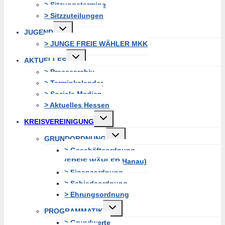
> Sitzungstermine
> Sitzzuteilungen
Untermenü
JUGEND
erweitern
> JUNGE FREIE WÄHLER MKK
Untermenü
AKTUELLES
erweitern
> Pressearchiv
> Terminkalender
> Soziale Medien
> Aktuelles Hessen
Untermenü
KREISVEREINIGUNG
erweitern
Untermenü
GRUNDORDNUNG
erweitern
> Geschäftsordnung
(FREIE WÄHLER Hanau)
> Finanzordnung
> Schiedsordnung
> Ehrungsordnung
Untermenü
PROGRAMMATIK
erweitern
> Grundwerte