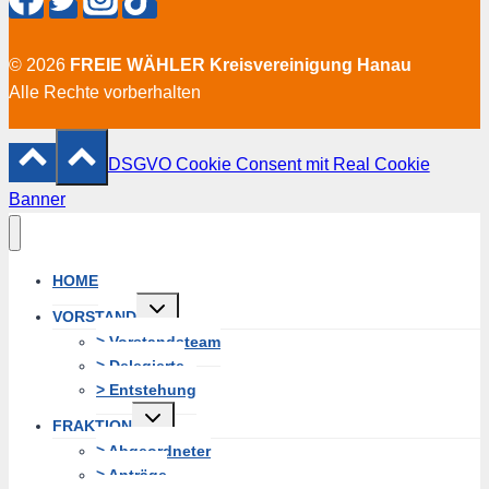
© 2026
FREIE WÄHLER Kreisvereinigung Hanau
Alle Rechte vorberhalten
DSGVO Cookie Consent mit Real Cookie
Banner
HOME
Untermenü
VORSTAND
erweitern
> Vorstandsteam
> Delegierte
> Entstehung
Untermenü
FRAKTION
erweitern
> Abgeordneter
> Anträge