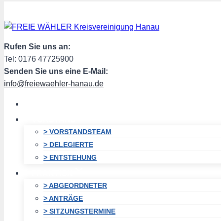
Zum
Inhalt
springen
Rufen Sie uns an:
Tel: 0176 47725900
Senden Sie uns eine E-Mail:
info@freiewaehler-hanau.de
HOME
VORSTAND
> VORSTANDSTEAM
> DELEGIERTE
> ENTSTEHUNG
FRAKTION
> ABGEORDNETER
> ANTRÄGE
> SITZUNGSTERMINE