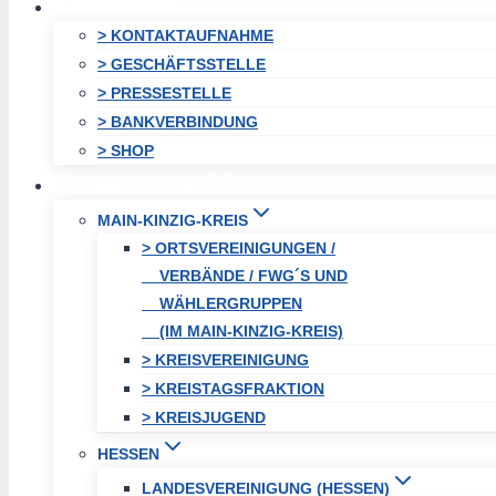
KONTAKT
> KONTAKTAUFNAHME
> GESCHÄFTSSTELLE
> PRESSESTELLE
> BANKVERBINDUNG
> SHOP
FREIE WÄHLER
MAIN-KINZIG-KREIS
> ORTSVEREINIGUNGEN /
VERBÄNDE / FWG´S UND
WÄHLERGRUPPEN
(IM MAIN-KINZIG-KREIS)
> KREISVEREINIGUNG
> KREISTAGSFRAKTION
> KREISJUGEND
HESSEN
LANDESVEREINIGUNG (HESSEN)