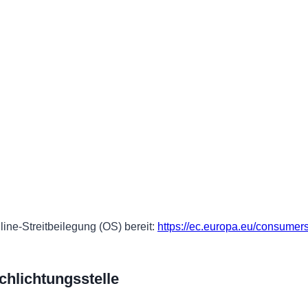
line-Streitbeilegung (OS) bereit:
https://ec.europa.eu/consumers
chlichtungs­stelle