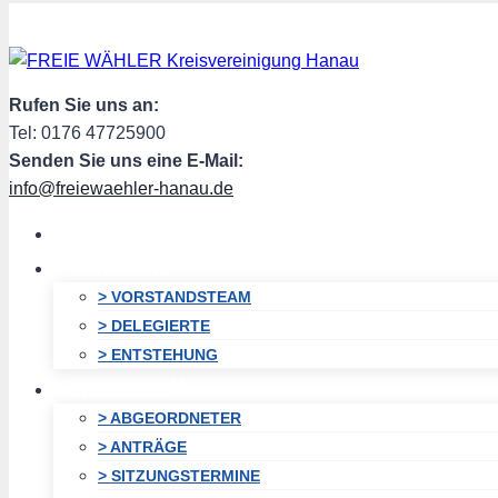
Zum
Inhalt
springen
Rufen Sie uns an:
Tel: 0176 47725900
Senden Sie uns eine E-Mail:
info@freiewaehler-hanau.de
HOME
VORSTAND
> VORSTANDSTEAM
> DELEGIERTE
> ENTSTEHUNG
FRAKTION
> ABGEORDNETER
> ANTRÄGE
> SITZUNGSTERMINE