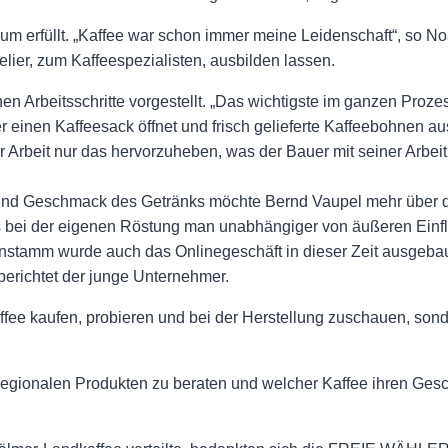
raum erfüllt. „Kaffee war schon immer meine Leidenschaft“, so N
lier, zum Kaffeespezialisten, ausbilden lassen.
 Arbeitsschritte vorgestellt. „Das wichtigste im ganzen Prozes
r einen Kaffeesack öffnet und frisch gelieferte Kaffeebohnen au
r Arbeit nur das hervorzuheben, was der Bauer mit seiner Arbe
und Geschmack des Getränks möchte Bernd Vaupel mehr über die
s bei der eigenen Röstung man unabhängiger von äußeren Einfl
stamm wurde auch das Onlinegeschäft in dieser Zeit ausgebaut.
 berichtet der junge Unternehmer.
affee kaufen, probieren und bei der Herstellung zuschauen, son
egionalen Produkten zu beraten und welcher Kaffee ihren Geschm