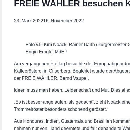
FREIE WÄHLER besuchen Kel
23. März 2022
16. November 2022
Foto v.l.: Kim Noack, Rainer Barth (Bürgermeiste
Engin Eroglu, MdEP
Am vergangenen Freitag besuchte der Europaabgeordne
Kaffeerösterei in Gilserberg. Begleitet wurde der Abgeo
der FREIE WÄHLER, Bernd Vaupel.
Ideen muss man haben, Leidenschaft und Mut. Dies alles 
„Es ist besser angelaufen, als gedacht“, zieht Noack eine
Trommelröster besonders schonend geröstet.“
Aus Honduras, Indien, Guatemala und Brasilien kommen 
nehmen nur von Hand geerntete und fair gehandelte Ware