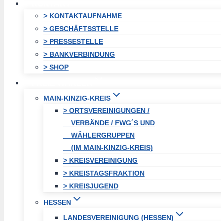
KONTAKT
> KONTAKTAUFNAHME
> GESCHÄFTSSTELLE
> PRESSESTELLE
> BANKVERBINDUNG
> SHOP
FREIE WÄHLER
MAIN-KINZIG-KREIS
> ORTSVEREINIGUNGEN /
VERBÄNDE / FWG´S UND
WÄHLERGRUPPEN
(IM MAIN-KINZIG-KREIS)
> KREISVEREINIGUNG
> KREISTAGSFRAKTION
> KREISJUGEND
HESSEN
LANDESVEREINIGUNG (HESSEN)