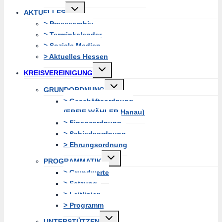
Untermenü
AKTUELLES
erweitern
> Pressearchiv
> Terminkalender
> Soziale Medien
> Aktuelles Hessen
Untermenü
KREISVEREINIGUNG
erweitern
Untermenü
GRUNDORDNUNG
erweitern
> Geschäftsordnung
(FREIE WÄHLER Hanau)
> Finanzordnung
> Schiedsordnung
> Ehrungsordnung
Untermenü
PROGRAMMATIK
erweitern
> Grundwerte
> Satzung
> Leitlinien
> Programm
Untermenü
UNTERSTÜTZEN