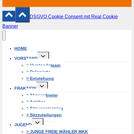
DSGVO Cookie Consent mit Real Cookie
Banner
HOME
Untermenü
VORSTAND
erweitern
> Vorstandsteam
> Delegierte
> Entstehung
Untermenü
FRAKTION
erweitern
> Abgeordneter
> Anträge
> Sitzungstermine
> Sitzzuteilungen
Untermenü
JUGEND
erweitern
> JUNGE FREIE WÄHLER MKK