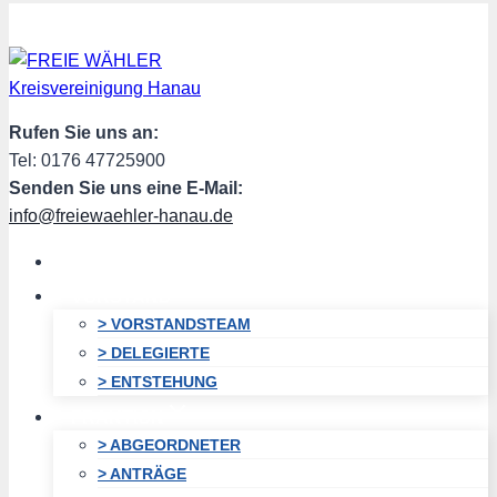
Zum
Inhalt
springen
Rufen Sie uns an:
Tel: 0176 47725900
Senden Sie uns eine E-Mail:
info@freiewaehler-hanau.de
HOME
VORSTAND
> VORSTANDSTEAM
> DELEGIERTE
> ENTSTEHUNG
FRAKTION
> ABGEORDNETER
> ANTRÄGE