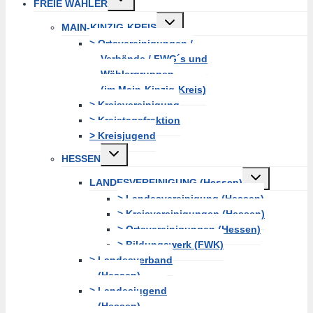
FREIE WÄHLER
erweitern
Untermenü
MAIN-KINZIG-KREIS
erweitern
> Ortsvereinigungen /
Verbände / FWG´s und
Wählergruppen
(im Main-Kinzig-Kreis)
> Kreisvereinigung
> Kreistagsfraktion
> Kreisjugend
Untermenü
HESSEN
erweitern
Untermenü
LANDESVEREINIGUNG (Hessen)
erweitern
> Landesvereinigung (Hessen)
> Kreisvereinigungen (Hessen)
> Ortsvereinigungen (Hessen)
> Bildungswerk (FWK)
> Landesverband
(Hessen)
> Landesjugend
(Hessen)