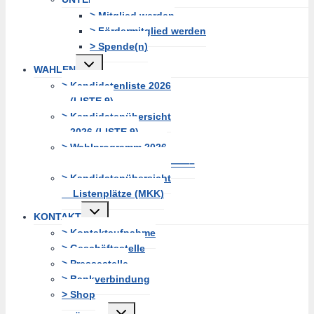
erweitern
> Mitglied werden
> Fördermitglied werden
> Spende(n)
Untermenü
WAHLEN
erweitern
> Kandidatenliste 2026
(LISTE 9)
> Kandidatenübersicht
2026 (LISTE 9)
> Wahlprogramm 2026
—————————————–
> Kandidatenübersicht
Listenplätze (MKK)
Untermenü
KONTAKT
erweitern
> Kontaktaufnahme
> Geschäftsstelle
> Pressestelle
> Bankverbindung
> Shop
Untermenü