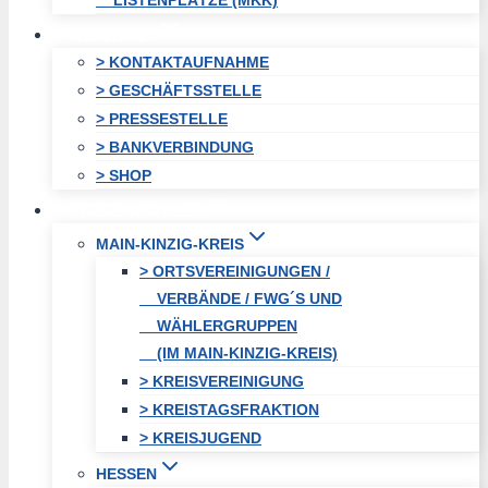
LISTENPLÄTZE (MKK)
KONTAKT
> KONTAKTAUFNAHME
> GESCHÄFTSSTELLE
> PRESSESTELLE
> BANKVERBINDUNG
> SHOP
FREIE WÄHLER
MAIN-KINZIG-KREIS
> ORTSVEREINIGUNGEN /
VERBÄNDE / FWG´S UND
WÄHLERGRUPPEN
(IM MAIN-KINZIG-KREIS)
> KREISVEREINIGUNG
> KREISTAGSFRAKTION
> KREISJUGEND
HESSEN