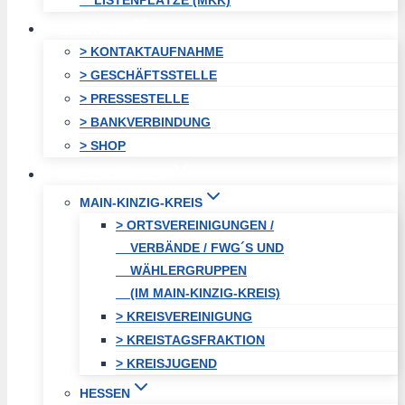
LISTENPLÄTZE (MKK)
KONTAKT
> KONTAKTAUFNAHME
> GESCHÄFTSSTELLE
> PRESSESTELLE
> BANKVERBINDUNG
> SHOP
FREIE WÄHLER
MAIN-KINZIG-KREIS
> ORTSVEREINIGUNGEN /
VERBÄNDE / FWG´S UND
WÄHLERGRUPPEN
(IM MAIN-KINZIG-KREIS)
> KREISVEREINIGUNG
> KREISTAGSFRAKTION
> KREISJUGEND
HESSEN