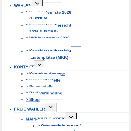
Untermenü
WAHLEN
erweitern
> Kandidatenliste 2026
(LISTE 9)
> Kandidatenübersicht
2026 (LISTE 9)
> Wahlprogramm 2026
—————————————–
> Kandidatenübersicht
Listenplätze (MKK)
Untermenü
KONTAKT
erweitern
> Kontaktaufnahme
> Geschäftsstelle
> Pressestelle
> Bankverbindung
> Shop
Untermenü
FREIE WÄHLER
erweitern
Untermenü
MAIN-KINZIG-KREIS
erweitern
> Ortsvereinigungen /