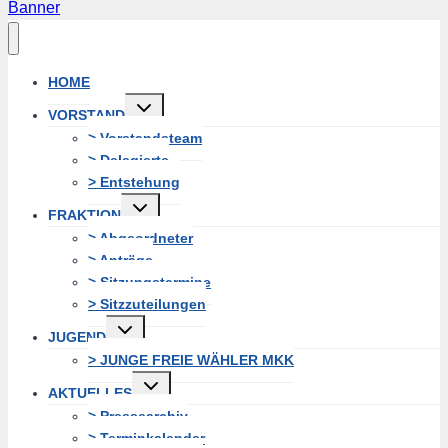
Banner
HOME
Untermenü
VORSTAND
erweitern
> Vorstandsteam
> Delegierte
> Entstehung
Untermenü
FRAKTION
erweitern
> Abgeordneter
> Anträge
> Sitzungstermine
> Sitzzuteilungen
Untermenü
JUGEND
erweitern
> JUNGE FREIE WÄHLER MKK
Untermenü
AKTUELLES
erweitern
> Pressearchiv
> Terminkalender