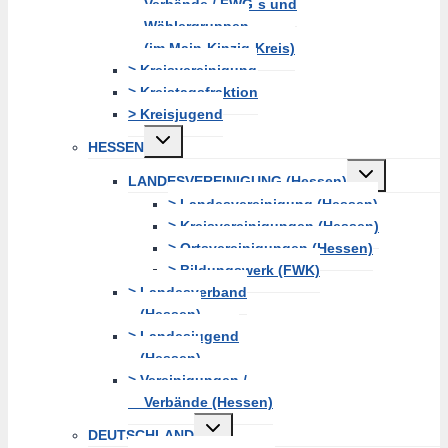
Verbände / FWG´s und
Wählergruppen
(im Main-Kinzig-Kreis)
> Kreisvereinigung
> Kreistagsfraktion
> Kreisjugend
Untermenü
HESSEN
erweitern
Untermenü
LANDESVEREINIGUNG (Hessen)
erweitern
> Landesvereinigung (Hessen)
> Kreisvereinigungen (Hessen)
> Ortsvereinigungen (Hessen)
> Bildungswerk (FWK)
> Landesverband
(Hessen)
> Landesjugend
(Hessen)
> Vereinigungen /
Verbände (Hessen)
Untermenü
DEUTSCHLAND
erweitern