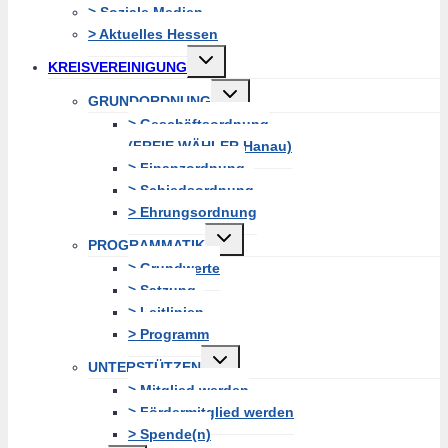
> Soziale Medien
> Aktuelles Hessen
Untermenü
KREISVEREINIGUNG
erweitern
Untermenü
GRUNDORDNUNG
erweitern
> Geschäftsordnung
(FREIE WÄHLER Hanau)
> Finanzordnung
> Schiedsordnung
> Ehrungsordnung
Untermenü
PROGRAMMATIK
erweitern
> Grundwerte
> Satzung
> Leitlinien
> Programm
Untermenü
UNTERSTÜTZEN
erweitern
> Mitglied werden
> Fördermitglied werden
> Spende(n)