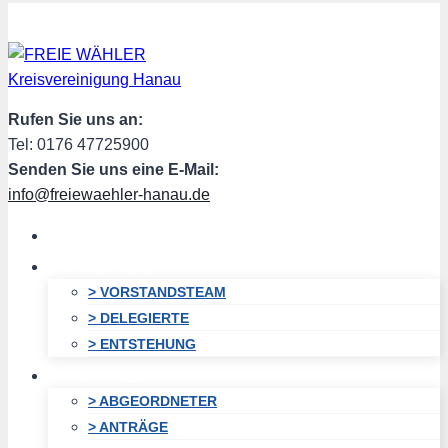
Zum
Inhalt
springen
Rufen Sie uns an:
Tel: 0176 47725900
Senden Sie uns eine E-Mail:
info@freiewaehler-hanau.de
HOME
VORSTAND
> VORSTANDSTEAM
> DELEGIERTE
> ENTSTEHUNG
FRAKTION
> ABGEORDNETER
> ANTRÄGE