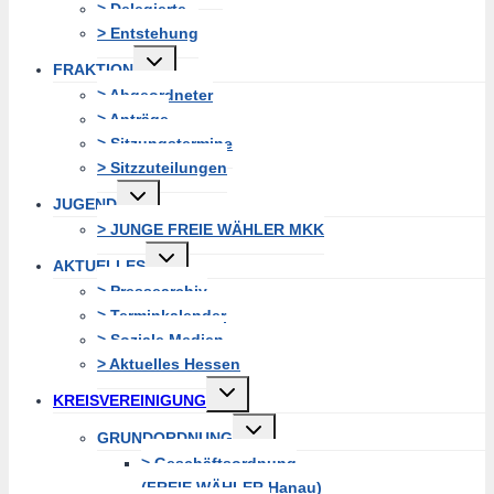
> Delegierte
> Entstehung
Untermenü
FRAKTION
erweitern
> Abgeordneter
> Anträge
> Sitzungstermine
> Sitzzuteilungen
Untermenü
JUGEND
erweitern
> JUNGE FREIE WÄHLER MKK
Untermenü
AKTUELLES
erweitern
> Pressearchiv
> Terminkalender
> Soziale Medien
> Aktuelles Hessen
Untermenü
KREISVEREINIGUNG
erweitern
Untermenü
GRUNDORDNUNG
erweitern
> Geschäftsordnung
(FREIE WÄHLER Hanau)