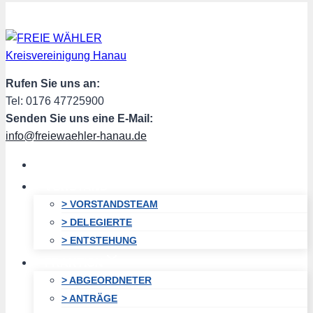
Zum
Inhalt
springen
Rufen Sie uns an:
Tel: 0176 47725900
Senden Sie uns eine E-Mail:
info@freiewaehler-hanau.de
HOME
VORSTAND
> VORSTANDSTEAM
> DELEGIERTE
> ENTSTEHUNG
FRAKTION
> ABGEORDNETER
> ANTRÄGE