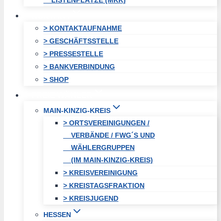
LISTENPLÄTZE (MKK)
KONTAKT
> KONTAKTAUFNAHME
> GESCHÄFTSSTELLE
> PRESSESTELLE
> BANKVERBINDUNG
> SHOP
FREIE WÄHLER
MAIN-KINZIG-KREIS
> ORTSVEREINIGUNGEN /
VERBÄNDE / FWG´S UND
WÄHLERGRUPPEN
(IM MAIN-KINZIG-KREIS)
> KREISVEREINIGUNG
> KREISTAGSFRAKTION
> KREISJUGEND
HESSEN