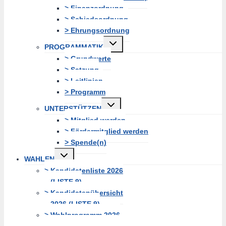
> Finanzordnung
> Schiedsordnung
> Ehrungsordnung
Untermenü
PROGRAMMATIK
erweitern
> Grundwerte
> Satzung
> Leitlinien
> Programm
Untermenü
UNTERSTÜTZEN
erweitern
> Mitglied werden
> Fördermitglied werden
> Spende(n)
Untermenü
WAHLEN
erweitern
> Kandidatenliste 2026
(LISTE 9)
> Kandidatenübersicht
2026 (LISTE 9)
> Wahlprogramm 2026
—————————————–