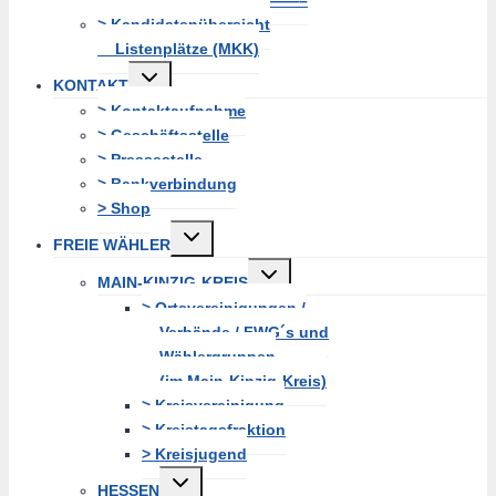
> Kandidatenübersicht
Listenplätze (MKK)
Untermenü
KONTAKT
erweitern
> Kontaktaufnahme
> Geschäftsstelle
> Pressestelle
> Bankverbindung
> Shop
Untermenü
FREIE WÄHLER
erweitern
Untermenü
MAIN-KINZIG-KREIS
erweitern
> Ortsvereinigungen /
Verbände / FWG´s und
Wählergruppen
(im Main-Kinzig-Kreis)
> Kreisvereinigung
> Kreistagsfraktion
> Kreisjugend
Untermenü
HESSEN
erweitern