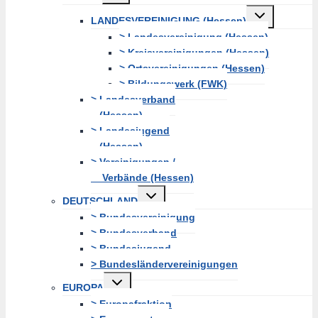
Untermenü
LANDESVEREINIGUNG (Hessen)
erweitern
> Landesvereinigung (Hessen)
> Kreisvereinigungen (Hessen)
> Ortsvereinigungen (Hessen)
> Bildungswerk (FWK)
> Landesverband
(Hessen)
> Landesjugend
(Hessen)
> Vereinigungen /
Verbände (Hessen)
Untermenü
DEUTSCHLAND
erweitern
> Bundesvereinigung
> Bundesverband
> Bundesjugend
> Bundesländervereinigungen
Untermenü
EUROPA
erweitern
> Europafraktion