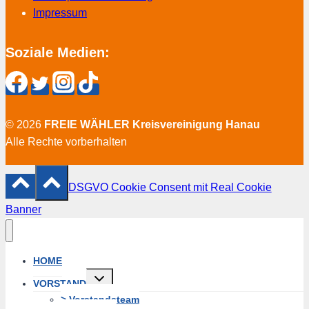
Impressum
Soziale Medien:
© 2026
FREIE WÄHLER Kreisvereinigung Hanau
Alle Rechte vorberhalten
DSGVO Cookie Consent mit Real Cookie
Banner
HOME
Untermenü
VORSTAND
erweitern
> Vorstandsteam