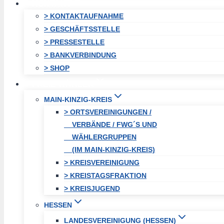
KONTAKT
> KONTAKTAUFNAHME
> GESCHÄFTSSTELLE
> PRESSESTELLE
> BANKVERBINDUNG
> SHOP
FREIE WÄHLER
MAIN-KINZIG-KREIS
> ORTSVEREINIGUNGEN /
VERBÄNDE / FWG´S UND
WÄHLERGRUPPEN
(IM MAIN-KINZIG-KREIS)
> KREISVEREINIGUNG
> KREISTAGSFRAKTION
> KREISJUGEND
HESSEN
LANDESVEREINIGUNG (HESSEN)