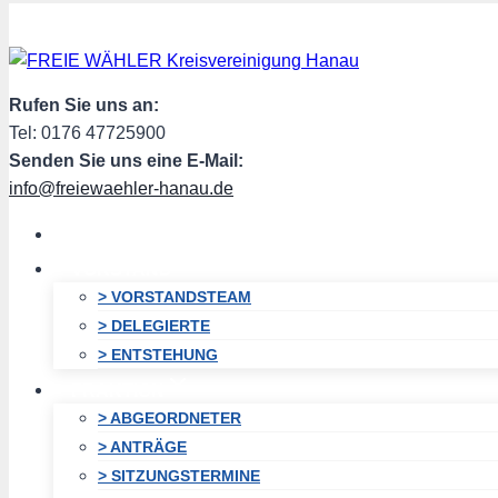
Zum
Inhalt
springen
Rufen Sie uns an:
Tel: 0176 47725900
Senden Sie uns eine E-Mail:
info@freiewaehler-hanau.de
HOME
VORSTAND
> VORSTANDSTEAM
> DELEGIERTE
> ENTSTEHUNG
FRAKTION
> ABGEORDNETER
> ANTRÄGE
> SITZUNGSTERMINE