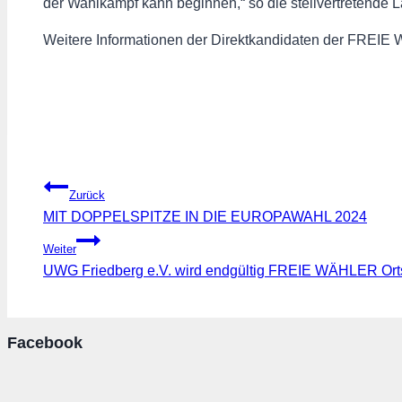
der Wahlkampf kann beginnen,“ so die stellvertretende
Weitere Informationen der Direktkandidaten der FREIE
Beitragsnavigation
Zurück
MIT DOPPELSPITZE IN DIE EUROPAWAHL 2024
Weiter
UWG Friedberg e.V. wird endgültig FREIE WÄHLER Ort
Facebook