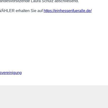
 Landesvorsitzende Laura Schulz abschließend.
 WÄHLER erhalten Sie auf
https://einhessenfueralle.de/
svereinigung