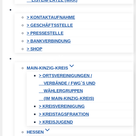
LISTENPLÄTZE (MKK)
KONTAKT
> KONTAKTAUFNAHME
> GESCHÄFTSSTELLE
> PRESSESTELLE
> BANKVERBINDUNG
> SHOP
FREIE WÄHLER
MAIN-KINZIG-KREIS
> ORTSVEREINIGUNGEN /
VERBÄNDE / FWG´S UND
WÄHLERGRUPPEN
(IM MAIN-KINZIG-KREIS)
> KREISVEREINIGUNG
> KREISTAGSFRAKTION
> KREISJUGEND
HESSEN