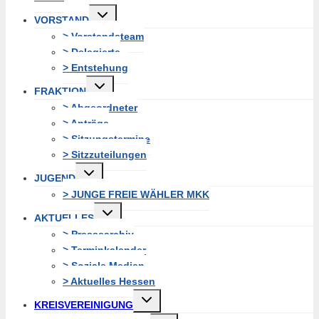
Untermenü
VORSTAND
erweitern
> Vorstandsteam
> Delegierte
> Entstehung
Untermenü
FRAKTION
erweitern
> Abgeordneter
> Anträge
> Sitzungstermine
> Sitzzuteilungen
Untermenü
JUGEND
erweitern
> JUNGE FREIE WÄHLER MKK
Untermenü
AKTUELLES
erweitern
> Pressearchiv
> Terminkalender
> Soziale Medien
> Aktuelles Hessen
Untermenü
KREISVEREINIGUNG
erweitern