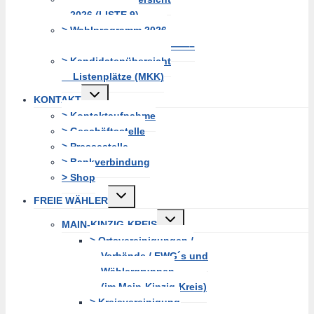
2026 (LISTE 9)
> Wahlprogramm 2026
—————————————–
> Kandidatenübersicht
Listenplätze (MKK)
Untermenü
KONTAKT
erweitern
> Kontaktaufnahme
> Geschäftsstelle
> Pressestelle
> Bankverbindung
> Shop
Untermenü
FREIE WÄHLER
erweitern
Untermenü
MAIN-KINZIG-KREIS
erweitern
> Ortsvereinigungen /
Verbände / FWG´s und
Wählergruppen
(im Main-Kinzig-Kreis)
> Kreisvereinigung