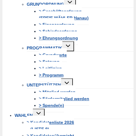
Untermenü
GRUNDORDNUNG
erweitern
> Geschäftsordnung
(FREIE WÄHLER Hanau)
> Finanzordnung
> Schiedsordnung
> Ehrungsordnung
Untermenü
PROGRAMMATIK
erweitern
> Grundwerte
> Satzung
> Leitlinien
> Programm
Untermenü
UNTERSTÜTZEN
erweitern
> Mitglied werden
> Fördermitglied werden
> Spende(n)
Untermenü
WAHLEN
erweitern
> Kandidatenliste 2026
(LISTE 9)
> Kandidatenübersicht