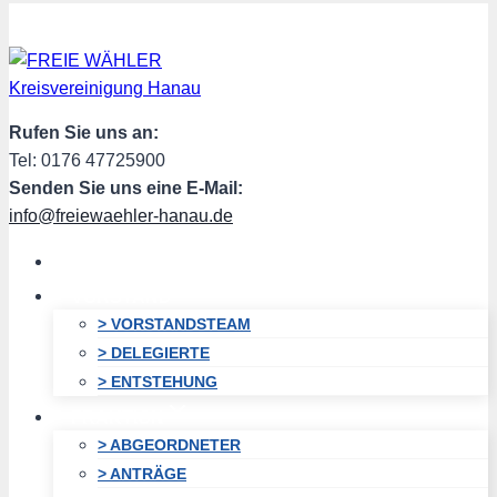
Zum
Inhalt
springen
Rufen Sie uns an:
Tel: 0176 47725900
Senden Sie uns eine E-Mail:
info@freiewaehler-hanau.de
HOME
VORSTAND
> VORSTANDSTEAM
> DELEGIERTE
> ENTSTEHUNG
FRAKTION
> ABGEORDNETER
> ANTRÄGE