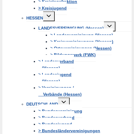
> Kreistagsfraktion
> Kreisjugend
Untermenü
HESSEN
erweitern
Untermenü
LANDESVEREINIGUNG (Hessen)
erweitern
> Landesvereinigung (Hessen)
> Kreisvereinigungen (Hessen)
> Ortsvereinigungen (Hessen)
> Bildungswerk (FWK)
> Landesverband
(Hessen)
> Landesjugend
(Hessen)
> Vereinigungen /
Verbände (Hessen)
Untermenü
DEUTSCHLAND
erweitern
> Bundesvereinigung
> Bundesverband
> Bundesjugend
> Bundesländervereinigungen