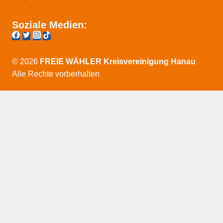
Soziale Medien:
© 2026
FREIE WÄHLER Kreisvereinigung Hanau
Alle Rechte vorberhalten
DSGVO Cookie Consent mit Real Cookie Banner
HOME
Untermenü
VORSTAND
erweitern
> Vorstandsteam
> Delegierte
> Entstehung
Untermenü
FRAKTION
erweitern
> Abgeordneter
> Anträge